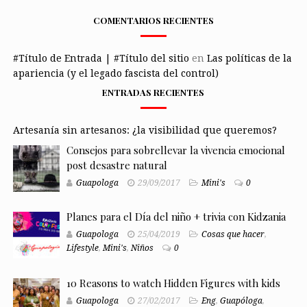
COMENTARIOS RECIENTES
#Título de Entrada | #Título del sitio
en
Las políticas de la
apariencia (y el legado fascista del control)
ENTRADAS RECIENTES
Artesanía sin artesanos: ¿la visibilidad que queremos?
Consejos para sobrellevar la vivencia emocional
post desastre natural
Guapologa
29/09/2017
Mini's
0
Planes para el Día del niño + trivia con Kidzania
Guapologa
25/04/2019
Cosas que hacer
,
Lifestyle
,
Mini's
,
Niños
0
10 Reasons to watch Hidden Figures with kids
Guapologa
27/02/2017
Eng
,
Guapóloga
,