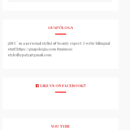
GUAPÓLOGA
¡Hi! I ´ m a personal stylist & beauty expert. I write bilingual
stuff https://guapologia.com Business:
styledbypaty@gmail.com
LIKE US ON FACEBOOK!!
YOU TUBE