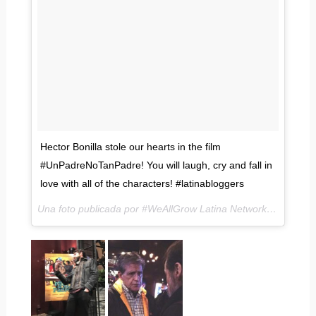
Hector Bonilla stole our hearts in the film
#UnPadreNoTanPadre! You will laugh, cry and fall in
love with all of the characters! #latinabloggers
Una foto publicada por #WeAllGrow Latina Network (@weallgrowlatina) el