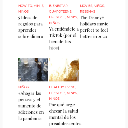
HOW-TO
,
MINI'S
,
BIENESTAR
,
MOVIES
,
NIÑOS
,
NIÑOS
GUAPOTEENS
,
RESEÑAS
5 Ideas de
The Disney+
LIFESTYLE
,
MINI'S
,
regalos para
NIÑOS
holidays movie
Ya entiéndele a
aprender
perfect to feel
TikTok (por el
sobre dinero
better in 2020
bien de tus
hijos)
NIÑOS
HEALTHY LIVING
,
«Ahogar las
LIFESTYLE
,
MINI'S
,
penas» y el
NIÑOS
Por qué urge
aumento de
checar la salud
adicciones en
mental de los
la pandemia
preadolescentes