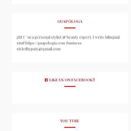
GUAPÓLOGA
¡Hi! I ´ m a personal stylist & beauty expert. I write bilingual
stuff https://guapologia.com Business:
styledbypaty@gmail.com
LIKE US ON FACEBOOK!!
YOU TUBE