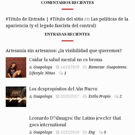
COMENTARIOS RECIENTES
#Título de Entrada | #Título del sitio
en
Las políticas de la
apariencia (y el legado fascista del control)
ENTRADAS RECIENTES
Artesanía sin artesanos: ¿la visibilidad que queremos?
Cuidar la salud mental no es broma
Guapologa
14/10/2019
Bienestar
,
Guapoteens
,
Lifestyle
,
Niños
1
Los despropósitos del Año Nuevo
Guapologa
02/01/2017
Estilo Propio
2
Leonardo D’Almagro: the Latino jeweler that
goes international
Guapologa
12/12/2016
Eng
0