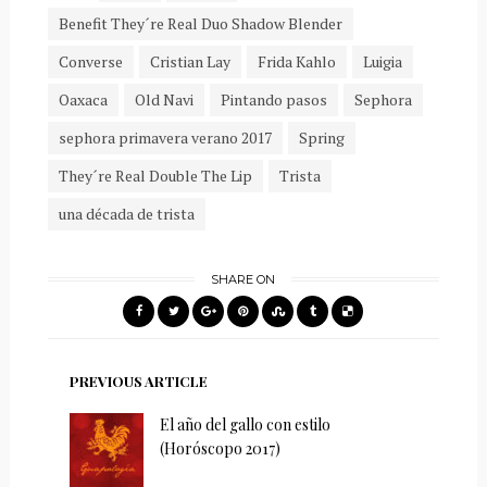
Benefit They´re Real Duo Shadow Blender
Converse
Cristian Lay
Frida Kahlo
Luigia
Oaxaca
Old Navi
Pintando pasos
Sephora
sephora primavera verano 2017
Spring
They´re Real Double The Lip
Trista
una década de trista
SHARE ON
PREVIOUS ARTICLE
El año del gallo con estilo
(Horóscopo 2017)