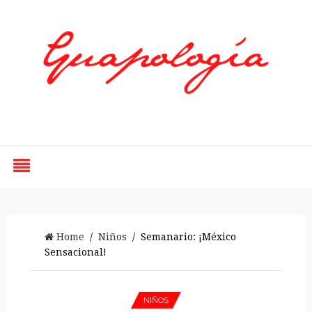
Styled by Paty
Home
/
Niños
/ Semanario: ¡México
Sensacional!
NIÑOS