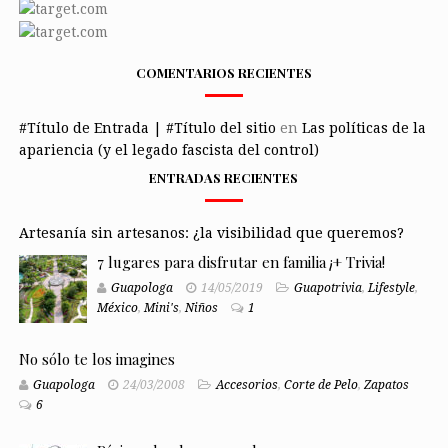
COMENTARIOS RECIENTES
#Título de Entrada | #Título del sitio
en
Las políticas de la
apariencia (y el legado fascista del control)
ENTRADAS RECIENTES
Artesanía sin artesanos: ¿la visibilidad que queremos?
7 lugares para disfrutar en familia ¡+ Trivia!
Guapologa
14/05/2019
Guapotrivia
,
Lifestyle
,
México
,
Mini's
,
Niños
1
No sólo te los imagines
Guapologa
24/03/2008
Accesorios
,
Corte de Pelo
,
Zapatos
6