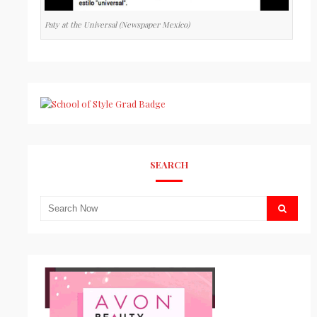
Paty at the Universal (Newspaper Mexico)
SEARCH