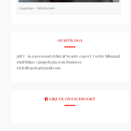
Guapologa - Patricia Soto
GUAPÓLOGA
¡Hi! I ´ m a personal stylist & beauty expert. I write bilingual
stuff https://guapologia.com Business:
styledbypaty@gmail.com
LIKE US ON FACEBOOK!!