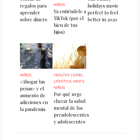
regalos para
NIÑOS
holidays movie
Ya entiéndele a
aprender
perfect to feel
TikTok (por el
sobre dinero
better in 2020
bien de tus
hijos)
NIÑOS
HEALTHY LIVING
,
«Ahogar las
LIFESTYLE
,
MINI'S
,
penas» y el
NIÑOS
Por qué urge
aumento de
checar la salud
adicciones en
mental de los
la pandemia
preadolescentes
y adolescentes