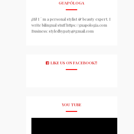
GUAPÓLOGA
¡Hi! I ´ m a personal stylist & beauty expert. I
write bilingual stuff https://guapologia.com
Business: styledbypaty@gmail.com
LIKE US ON FACEBOOK!!
YOU TUBE