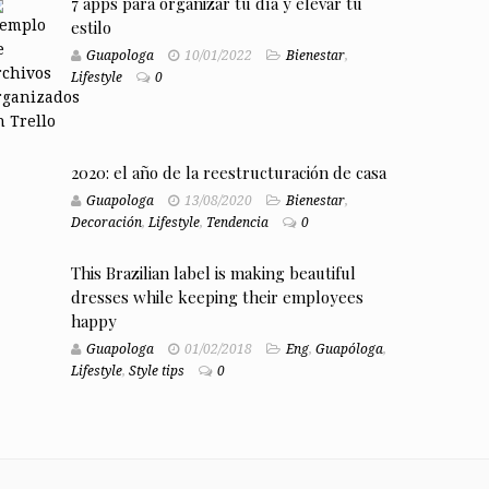
7 apps para organizar tu día y elevar tu
estilo
Guapologa
10/01/2022
Bienestar
,
Lifestyle
0
2020: el año de la reestructuración de casa
Guapologa
13/08/2020
Bienestar
,
Decoración
,
Lifestyle
,
Tendencia
0
This Brazilian label is making beautiful
dresses while keeping their employees
happy
Guapologa
01/02/2018
Eng
,
Guapóloga
,
Lifestyle
,
Style tips
0