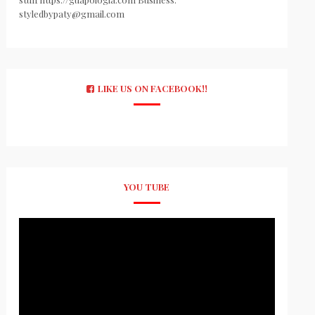
styledbypaty@gmail.com
LIKE US ON FACEBOOK!!
YOU TUBE