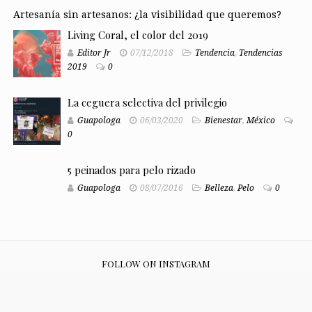
Artesanía sin artesanos: ¿la visibilidad que queremos?
Living Coral, el color del 2019
Editor Jr
07/12/2018
Tendencia
,
Tendencias
2019
0
La ceguera selectiva del privilegio
Guapologa
06/03/2020
Bienestar
,
México
0
5 peinados para pelo rizado
Guapologa
08/07/2016
Belleza
,
Pelo
0
FOLLOW ON INSTAGRAM