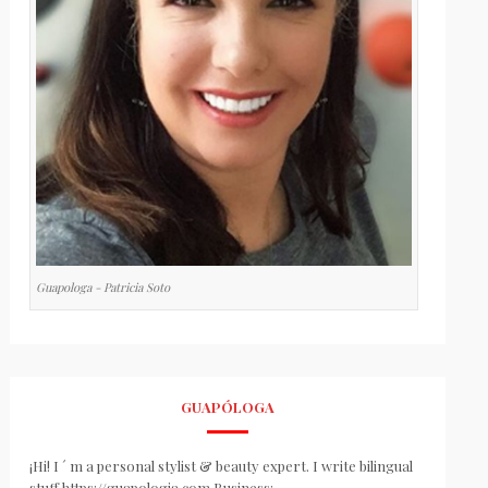
Guapologa - Patricia Soto
GUAPÓLOGA
¡Hi! I ´ m a personal stylist & beauty expert. I write bilingual
stuff https://guapologia.com Business: