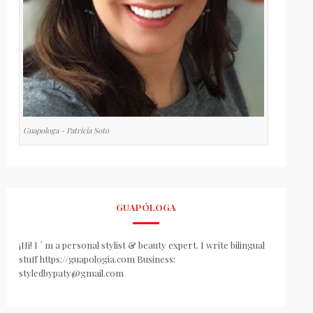
Guapologa - Patricia Soto
GUAPÓLOGA
¡Hi! I ´ m a personal stylist & beauty expert. I write bilingual
stuff https://guapologia.com Business:
styledbypaty@gmail.com