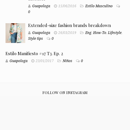
Guapologa
15/06/2016
Estilo Masculino
0
Extended-size fashion brands breakdown
Guapologa
26/03/2019
Eng
,
How-To
,
Lifestyle
,
Style tips
0
Estilo Manifiesto #17 T3. Ep. 2
Guapologa
23/01/2017
Niños
0
FOLLOW ON INSTAGRAM