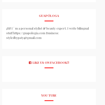
GUAPÓLOGA
¡Hi! I ´ m a personal stylist & beauty expert. I write bilingual
stuff https://guapologia.com Business:
styledbypaty@gmail.com
LIKE US ON FACEBOOK!!
YOU TUBE