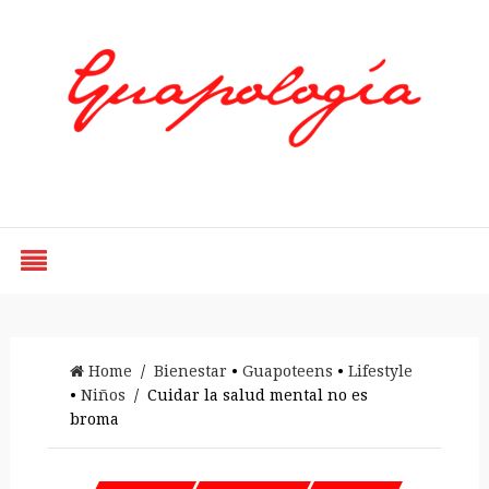
Styled by Paty
Home
/
Bienestar
•
Guapoteens
•
Lifestyle
•
Niños
/ Cuidar la salud mental no es
broma