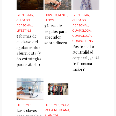
BIENESTAR
,
HOW-TO
,
MINI'S
,
BIENESTAR
,
CUIDADO
NIÑOS
CUIDADO
5 Ideas de
PERSONAL
,
PERSONAL
,
LIFESTYLE
regalos para
GUAPÓLOGA
,
5 formas de
GUAPOLOGÍA
,
aprender
cuidarse del
GUAPOTEENS
sobre dinero
Positividad o
agotamiento o
Neutralidad
«burn out» (y
corporal, ¿cuál
60 estrategias
te funciona
para evitarlo)
mejor?
LIFESTYLE
LIFESTYLE
,
MODA
,
Las 5 claves
MODA MEXICANA
,
PLANETA