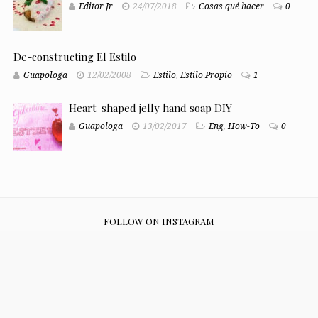
Editor Jr
24/07/2018
Cosas qué hacer
0
De-constructing El Estilo
Guapologa
12/02/2008
Estilo
,
Estilo Propio
1
Heart-shaped jelly hand soap DIY
Guapologa
13/02/2017
Eng
,
How-To
0
FOLLOW ON INSTAGRAM