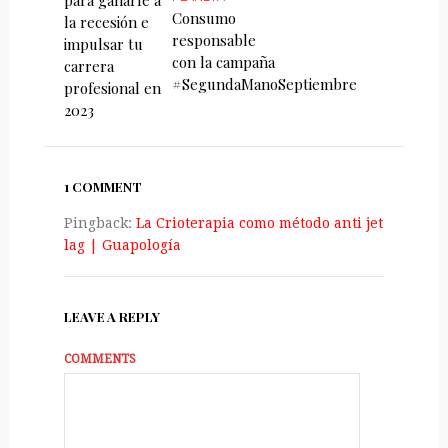
para ganarle a
Consumo
la recesión e
responsable
impulsar tu
con la campaña
carrera
#SegundaManoSeptiembre
profesional en
2023
1 COMMENT
Pingback:
La Crioterapia como método anti jet
lag | Guapologí­a
LEAVE A REPLY
COMMENTS