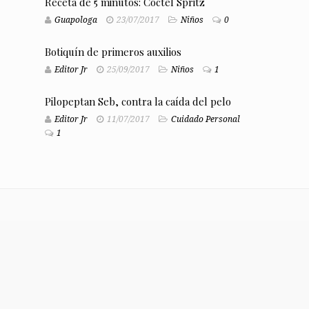
Receta de 5 minutos: Coctel Spritz
Guapologa
23/07/2017
Niños
0
Botiquín de primeros auxilios
Editor Jr
25/09/2017
Niños
1
Pilopeptan Seb, contra la caída del pelo
Editor Jr
11/07/2017
Cuidado Personal
1