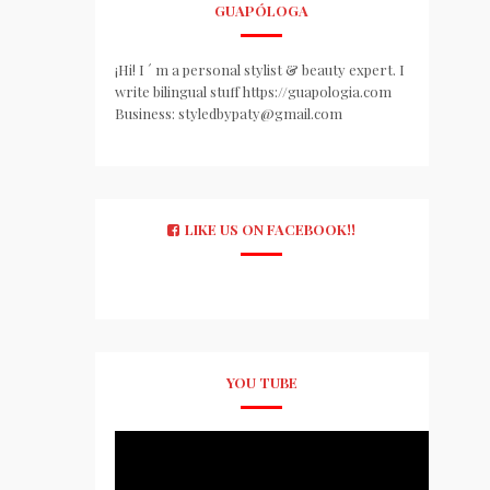
GUAPÓLOGA
¡Hi! I ´ m a personal stylist & beauty expert. I
write bilingual stuff https://guapologia.com
Business: styledbypaty@gmail.com
LIKE US ON FACEBOOK!!
YOU TUBE