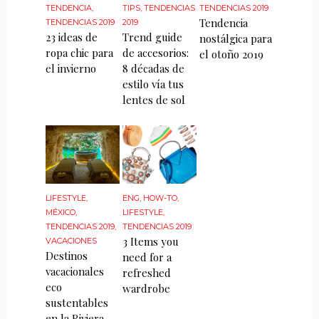
TENDENCIA
,
TIPS
,
TENDENCIAS
TENDENCIAS 2019
Tendencia
TENDENCIAS 2019
2019
23 ideas de
Trend guide
nostálgica para
ropa chic para
de accesorios:
el otoño 2019
el invierno
8 décadas de
estilo vía tus
lentes de sol
LIFESTYLE
,
ENG
,
HOW-TO
,
MÉXICO
,
LIFESTYLE
,
TENDENCIAS 2019
,
TENDENCIAS 2019
3 Items you
VACACIONES
Destinos
need for a
vacacionales
refreshed
eco
wardrobe
sustentables
en la Riviera