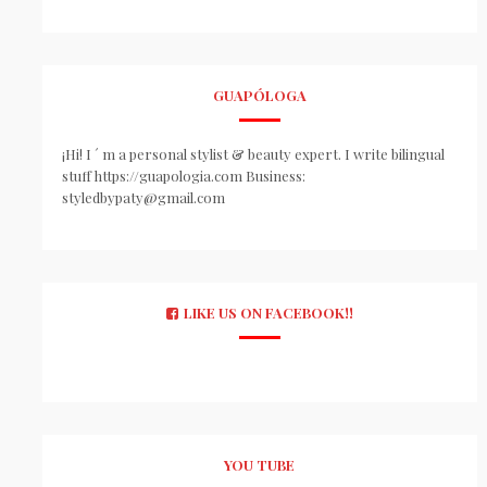
GUAPÓLOGA
¡Hi! I ´ m a personal stylist & beauty expert. I write bilingual
stuff https://guapologia.com Business:
styledbypaty@gmail.com
LIKE US ON FACEBOOK!!
YOU TUBE