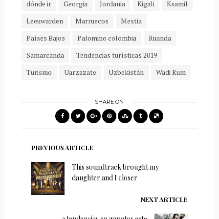
dónde ir
Georgia
Jordania
Kigali
Ksamil
Leeuwarden
Marruecos
Mestia
Países Bajos
Palomino colombia
Ruanda
Samarcanda
Tendencias turísticas 2019
Turismo
Uarzazate
Uzbekistán
Wadi Rum
SHARE ON
PREVIOUS ARTICLE
This soundtrack brought my
daughter and I closer
NEXT ARTICLE
3 tendencias en zapatos este