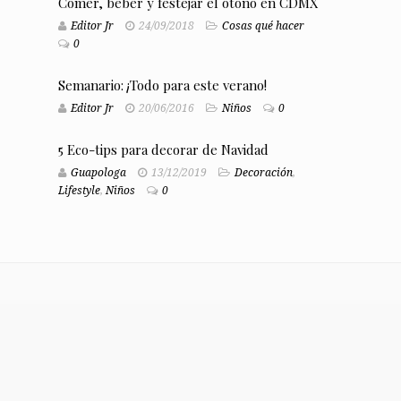
Comer, beber y festejar el otoño en CDMX
Editor Jr
24/09/2018
Cosas qué hacer
0
Semanario: ¡Todo para este verano!
Editor Jr
20/06/2016
Niños
0
5 Eco-tips para decorar de Navidad
Guapologa
13/12/2019
Decoración
,
Lifestyle
,
Niños
0