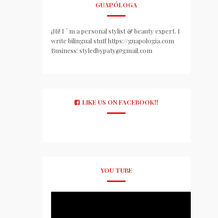
GUAPÓLOGA
¡Hi! I ´ m a personal stylist & beauty expert. I
write bilingual stuff https://guapologia.com
Business: styledbypaty@gmail.com
LIKE US ON FACEBOOK!!
YOU TUBE