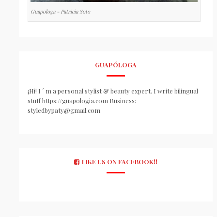
Guapologa - Patricia Soto
GUAPÓLOGA
¡Hi! I ´ m a personal stylist & beauty expert. I write bilingual
stuff https://guapologia.com Business:
styledbypaty@gmail.com
LIKE US ON FACEBOOK!!