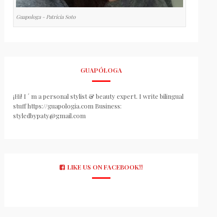
Guapologa - Patricia Soto
GUAPÓLOGA
¡Hi! I ´ m a personal stylist & beauty expert. I write bilingual
stuff https://guapologia.com Business:
styledbypaty@gmail.com
LIKE US ON FACEBOOK!!