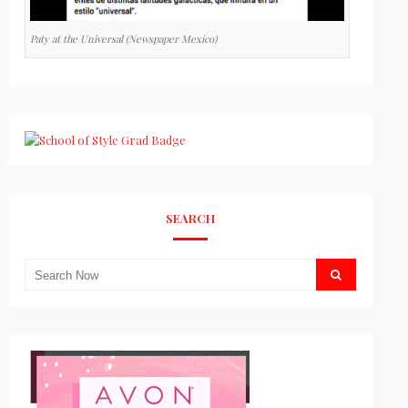
Paty at the Universal (Newspaper Mexico)
SEARCH