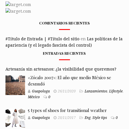
COMENTARIOS RECIENTES
#Título de Entrada | #Título del sitio
en
Las políticas de la
apariencia (y el legado fascista del control)
ENTRADAS RECIENTES
Artesanía sin artesanos: ¿la visibilidad que queremos?
«Zócalo 2007»: El año que medio México se
desnudó
Guapologa
26/11/2020
Lanzamientos
,
Lifestyle
,
México
0
5 types of shoes for transitional weather
Guapologa
28/11/2017
Eng
,
Style tips
0