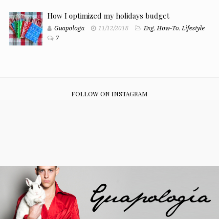
How I optimized my holidays budget
Guapologa
11/12/2018
Eng
,
How-To
,
Lifestyle
7
FOLLOW ON INSTAGRAM