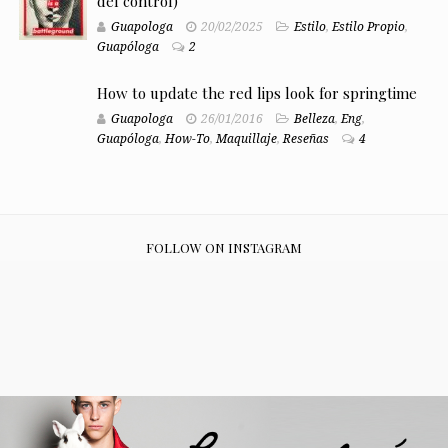
del control)
Guapologa
20/02/2025
Estilo
,
Estilo Propio
,
Guapóloga
2
How to update the red lips look for springtime
Guapologa
26/01/2016
Belleza
,
Eng
,
Guapóloga
,
How-To
,
Maquillaje
,
Reseñas
4
FOLLOW ON INSTAGRAM