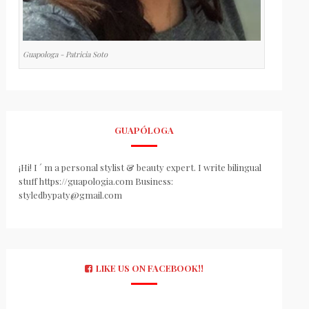
Guapologa - Patricia Soto
GUAPÓLOGA
¡Hi! I ´ m a personal stylist & beauty expert. I write bilingual
stuff https://guapologia.com Business:
styledbypaty@gmail.com
LIKE US ON FACEBOOK!!