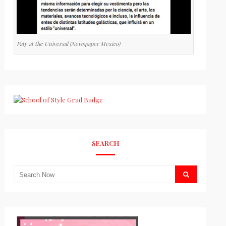
Paty at the Universal (Newspaper Mexico)
SEARCH