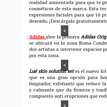
realidad aumentada para que te pru
cosméticos de esta marca. Esta tecn
expresiones faciales para que tú pr
deseado. ¡Descárgala gratuitamente
<
Adidas
abre la primera
Adidas Orig
se ubicará en la zona Roma Condes
dos artistas a intervenir espacios 
por esta zona.
<
Lué skin solution set
es el nuevo kit
que es una gran opción para hom
limpiador, exfoliante que reduce l
y calmante que da firmeza y tonifi
compuesto anti erupciones que redu
<