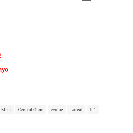
!
ayo
 Klein
Central Glam
evolué
Loreal
lué