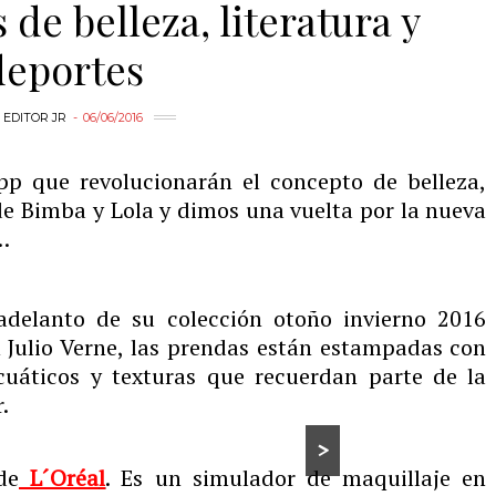
de belleza, literatura y
deportes
Y
EDITOR JR
06/06/2016
p que revolucionarán el concepto de belleza,
e Bimba y Lola y dimos una vuelta por la nueva
…
delanto de su colección otoño invierno 2016
n Julio Verne, las prendas están estampadas con
cuáticos y texturas que recuerdan parte de la
.
>
de
L´Oréa
l
. Es un simulador de maquillaje en