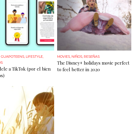
,
GUAPOTEENS
,
LIFESTYLE
,
MOVIES
,
NIÑOS
,
RESEÑAS
The Disney+ holidays movie perfect
OS
dele a TikTok (por el bien
to feel better in 2020
os)