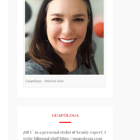
Guapologa - Patricia Soto
GUAPÓLOGA
¡Hi! I ´ m a personal stylist & beauty expert. I
write bilingual stuff https://guapologia.com