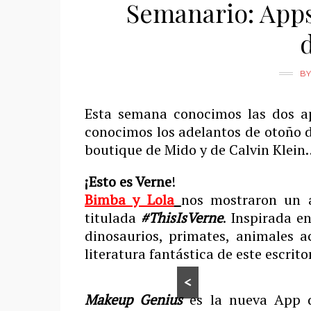
Semanario: Apps 
B
Esta semana conocimos las dos ap
conocimos los adelantos de otoño d
boutique de Mido y de Calvin Klein
¡Esto es Verne
!
Bimba y Lola
nos mostraron un a
titulada
#ThisIsVerne
. Inspirada e
dinosaurios, primates, animales a
literatura fantástica de este escritor
<
Makeup Genius
es la nueva App 