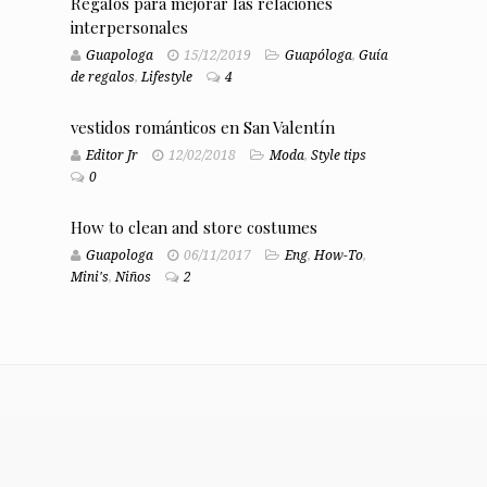
Regalos para mejorar las relaciones
interpersonales
Guapologa
15/12/2019
Guapóloga
,
Guía
de regalos
,
Lifestyle
4
vestidos románticos en San Valentín
Editor Jr
12/02/2018
Moda
,
Style tips
0
How to clean and store costumes
Guapologa
06/11/2017
Eng
,
How-To
,
Mini's
,
Niños
2