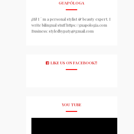
GUAPÓLOGA
¡Hi! I ´ m a personal stylist & beauty expert. I
write bilingual stuff https://guapologia.com
Business: styledbypaty@gmail.com
LIKE US ON FACEBOOK!!
YOU TUBE