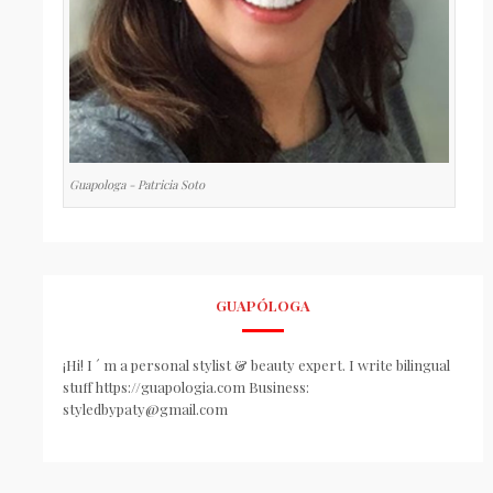
Guapologa - Patricia Soto
GUAPÓLOGA
¡Hi! I ´ m a personal stylist & beauty expert. I write bilingual
stuff https://guapologia.com Business:
styledbypaty@gmail.com