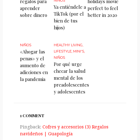
regalos para
NIÑOS
holidays movie
Ya entiéndele a
aprender
perfect to feel
TikTok (por el
sobre dinero
better in 2020
bien de tus
hijos)
NIÑOS
HEALTHY LIVING
,
«Ahogar las
LIFESTYLE
,
MINI'S
,
penas» y el
NIÑOS
Por qué urge
aumento de
checar la salud
adicciones en
mental de los
la pandemia
preadolescentes
y adolescentes
1 COMMENT
Pingback:
Cofres y accesorios (3) Regalos
navideños | Guapologí­a