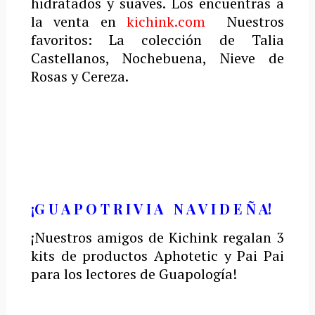
hidratados y suaves. Los encuentras a
la venta en
kichink.com
Nuestros
favoritos: La colección de Talia
Castellanos, Nochebuena, Nieve de
Rosas y Cereza.
¡G U A P O T R I V I A N A V I D E Ñ A!
¡Nuestros amigos de Kichink regalan 3
kits de productos Aphotetic y Pai Pai
para los lectores de Guapología!