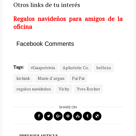
Otros links de tu interés
Regalos navideños para amigos de la
oficina
Facebook Comments
Tags:
#Guapotrivia
Aphotetic Co.
belleza
kichink
Marie d´argan
Pai Pai
regalos navideños
Vichy
Yves Rocher
SHARE ON
PREVIOUS ARTICLE