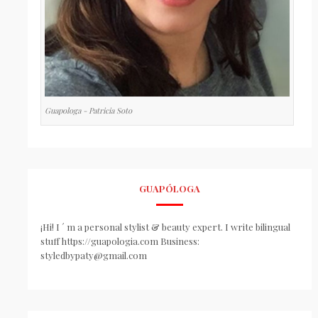
Guapologa - Patricia Soto
GUAPÓLOGA
¡Hi! I ´ m a personal stylist & beauty expert. I write bilingual
stuff https://guapologia.com Business:
styledbypaty@gmail.com