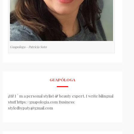
Guapologa - Patricia Soto
GUAPÓLOGA
¡Hi! I ´ m a personal stylist & beauty expert. I write bilingual
stuff https://guapologia.com Business:
styledbypaty@gmail.com