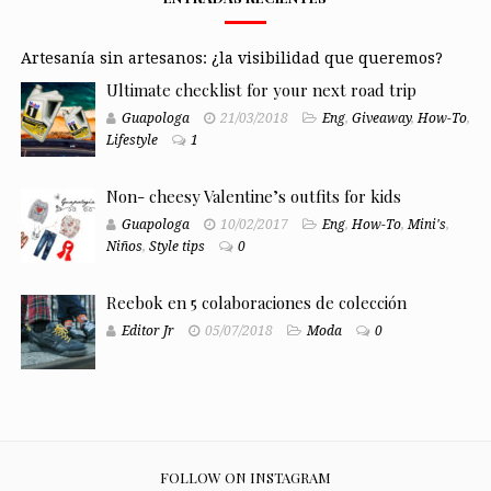
Artesanía sin artesanos: ¿la visibilidad que queremos?
Ultimate checklist for your next road trip
Guapologa
21/03/2018
Eng
,
Giveaway
,
How-To
,
Lifestyle
1
Non- cheesy Valentine’s outfits for kids
Guapologa
10/02/2017
Eng
,
How-To
,
Mini's
,
Niños
,
Style tips
0
Reebok en 5 colaboraciones de colección
Editor Jr
05/07/2018
Moda
0
FOLLOW ON INSTAGRAM