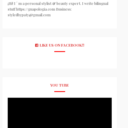
¡Hi! I ´ m a personal stylist & beauty expert. I write bilingual
stuff https://guapologia.com Business:
styledbypaty@gmail.com
LIKE US ON FACEBOOK!!
YOU TUBE