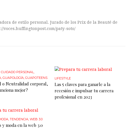
dora de estilo personal. Jurado de los Prix de la Beauté de
://voces.huffingtonpost.com/paty-soto/
,
CUIDADO PERSONAL
,
A
,
GUAPOLOGÍA
,
GUAPOTEENS
LIFESTYLE
d o Neutralidad corporal,
Las 5 claves para ganarle a la
funciona mejor?
recesión e impulsar tu carrera
profesional en 2023
MODA
,
TENDENCIA
,
WEB 3.0
 y moda en la web 3.0