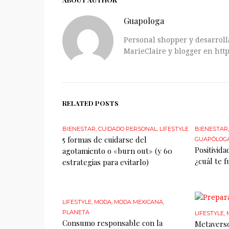
Guapologa
Personal shopper y desarrolla
MarieClaire y blogger en http
RELATED POSTS
BIENESTAR
,
CUIDADO PERSONAL
,
LIFESTYLE
BIENESTAR
5 formas de cuidarse del
GUAPÓLOG
Positivida
agotamiento o «burn out» (y 60
¿cuál te 
estrategias para evitarlo)
LIFESTYLE
,
MODA
,
MODA MEXICANA
,
PLANETA
LIFESTYLE
,
Consumo responsable con la
Metaverso