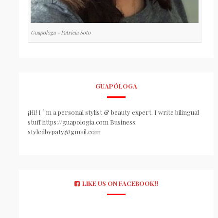
Guapologa - Patricia Soto
GUAPÓLOGA
¡Hi! I ´ m a personal stylist & beauty expert. I write bilingual
stuff https://guapologia.com Business:
styledbypaty@gmail.com
LIKE US ON FACEBOOK!!