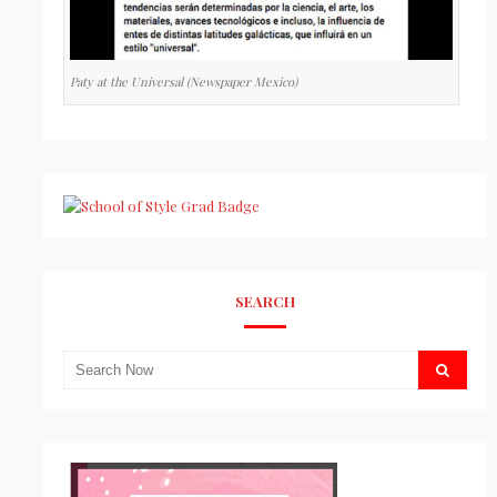
Paty at the Universal (Newspaper Mexico)
SEARCH