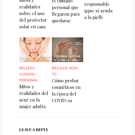
el cuidado
responsable
realidades
personal que
(¡que sí ayuda
sobre el uso
llegaron para
a la piel!)
del protector
quedarse
solar en casa
BELLEZA
,
BELLEZA
,
HOW-
CUIDADO
TO
Cómo probar
PERSONAL
Mitos y
cosméticos en
realidades del
la época del
acné en la
COVID-19
mujer adulta
LEAVE A REPLY