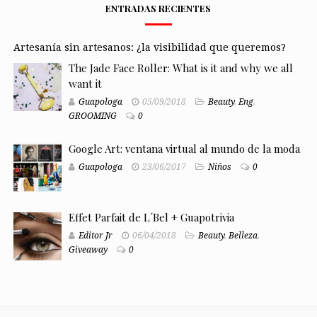
ENTRADAS RECIENTES
Artesanía sin artesanos: ¿la visibilidad que queremos?
The Jade Face Roller: What is it and why we all
want it
Guapologa
05/09/2018
Beauty
,
Eng
,
GROOMING
0
Google Art: ventana virtual al mundo de la moda
Guapologa
23/06/2017
Niños
0
Effet Parfait de L´Bel + Guapotrivia
Editor Jr
06/04/2018
Beauty
,
Belleza
,
Giveaway
0