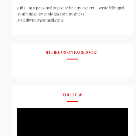
¡Hi! I ´ m a personal stylist & beauty expert. I write bilingual
stuff https://guapologia.com Business:
styledbypaty@gmail.com
LIKE US ON FACEBOOK!!
YOU TUBE