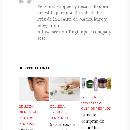
Personal shopper y desarrolladora
de estilo personal. Jurado de los
Prix de la Beauté de MarieClaire y
blogger en
http://voces.huffingtonpost.com/paty-
soto/
RELATED POSTS
BELLEZA
,
COSMÉTICOS
,
BELLEZA
,
BELLEZA
,
GUÍA DE REGALOS
BIENESTAR
,
LIFESTYLE
,
Guía de
CUIDADO
TENDENCIA
compras de
6 cambios en
PERSONAL
cosmética
Mitos y