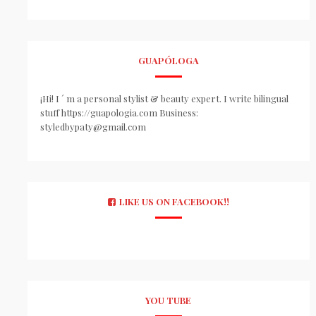
GUAPÓLOGA
¡Hi! I ´ m a personal stylist & beauty expert. I write bilingual
stuff https://guapologia.com Business:
styledbypaty@gmail.com
LIKE US ON FACEBOOK!!
YOU TUBE