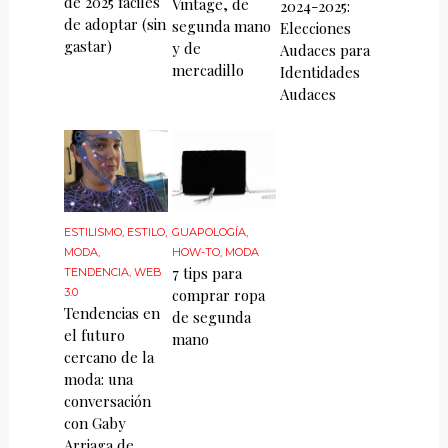
de 2025 fáciles
Vintage, de
2024-2025:
de adoptar (sin
segunda mano
Elecciones
gastar)
y de
Audaces para
mercadillo
Identidades
Audaces
ESTILISMO
,
ESTILO
,
GUAPOLOGÍA
,
MODA
,
HOW-TO
,
MODA
7 tips para
TENDENCIA
,
WEB
3.0
comprar ropa
Tendencias en
de segunda
el futuro
mano
cercano de la
moda: una
conversación
con Gaby
Arriaga de