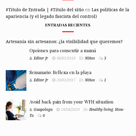
#Título de Entrada | #Título del sitio
en
Las políticas de la
apariencia (y el legado fascista del control)
ENTRADAS RECIENTES
Artesanía sin artesanos: ¿la visibilidad que queremos?
Opciones para consentir a mamá
Editor Jr
06/05/2016
Niños
3
Semanario: Belleza en la playa
Editor Jr
20/02/2017
Niños
1
Avoid back pain from your WFH situation
Guapologa
16/04/2020
Healthy living
,
How-
To
0