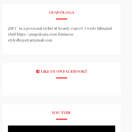
GUAPÓLOGA
¡Hi! I ´ m a personal stylist & beauty expert. I write bilingual
stuff https://guapologia.com Business:
styledbypaty@gmail.com
LIKE US ON FACEBOOK!!
YOU TUBE