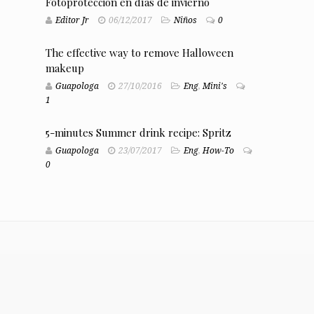
Fotoprotección en días de invierno
Editor Jr
06/12/2017
Niños
0
The effective way to remove Halloween
makeup
Guapologa
27/10/2016
Eng
,
Mini's
1
5-minutes Summer drink recipe: Spritz
Guapologa
23/07/2017
Eng
,
How-To
0