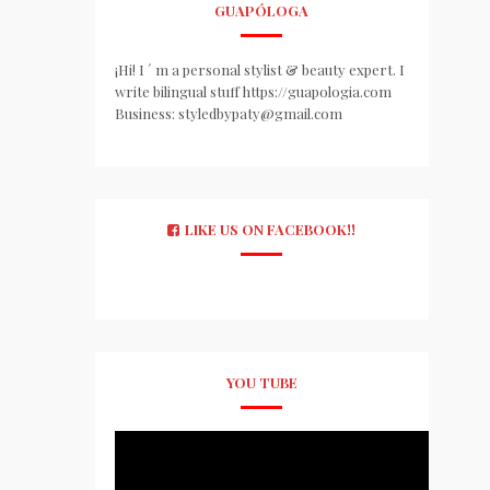
GUAPÓLOGA
¡Hi! I ´ m a personal stylist & beauty expert. I
write bilingual stuff https://guapologia.com
Business: styledbypaty@gmail.com
LIKE US ON FACEBOOK!!
YOU TUBE