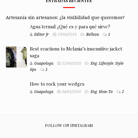
ENTRADAS RECIENTES
Artesanía sin artesanos: ¿la visibilidad que queremos?
Agua termal ¿Qué es y para qué sirve?
Editor Jr
19/04/2016
Belleza
1
Best reactions to Melania’s insensitive jacket
saga
Guapologa
22/06/2018
Eng
,
Lifestyle
,
Style
tips
1
How to rock your wedges
Guapologa
04/05/2016
Eng
,
How-To
2
FOLLOW ON INSTAGRAM