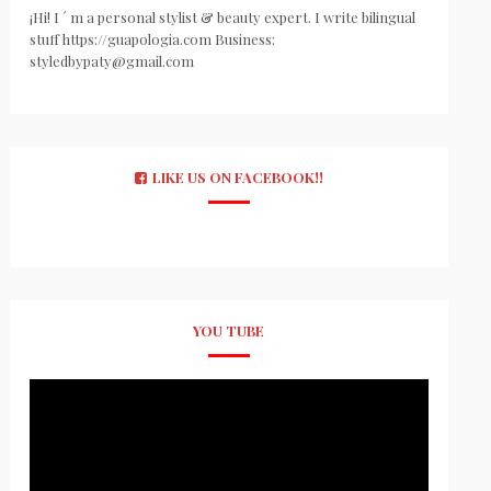
¡Hi! I ´ m a personal stylist & beauty expert. I write bilingual
stuff https://guapologia.com Business:
styledbypaty@gmail.com
LIKE US ON FACEBOOK!!
YOU TUBE