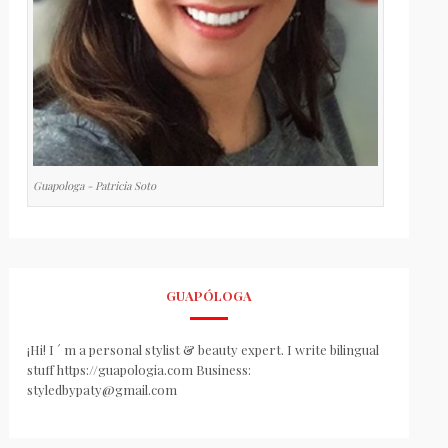
Guapologa - Patricia Soto
GUAPÓLOGA
¡Hi! I ´ m a personal stylist & beauty expert. I write bilingual
stuff https://guapologia.com Business:
styledbypaty@gmail.com