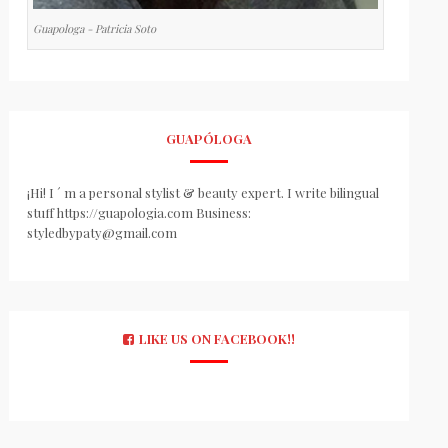
Guapologa - Patricia Soto
GUAPÓLOGA
¡Hi! I ´ m a personal stylist & beauty expert. I write bilingual
stuff https://guapologia.com Business:
styledbypaty@gmail.com
LIKE US ON FACEBOOK!!