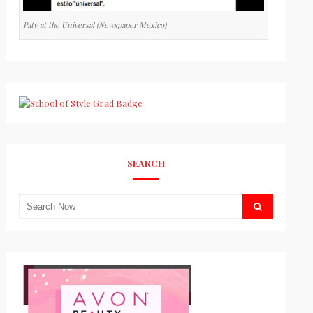
Paty at the Universal (Newspaper Mexico)
SEARCH