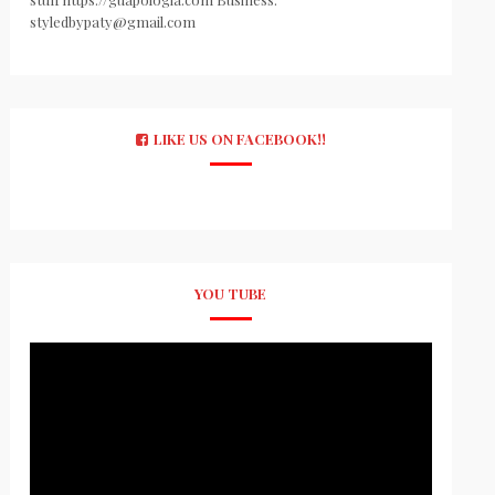
styledbypaty@gmail.com
LIKE US ON FACEBOOK!!
YOU TUBE