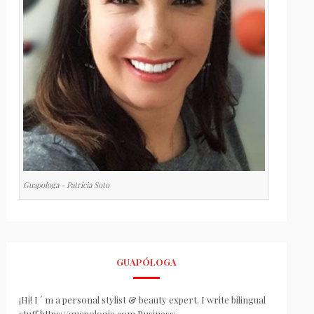
Guapologa - Patricia Soto
GUAPÓLOGA
¡Hi! I ´ m a personal stylist & beauty expert. I write bilingual
stuff https://guapologia.com Business: