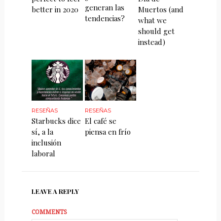
generan las
better in 2020
Muertos (and
tendencias?
what we
should get
instead)
RESEÑAS
RESEÑAS
Starbucks dice
El café se
sí, a la
piensa en frío
inclusión
laboral
LEAVE A REPLY
COMMENTS