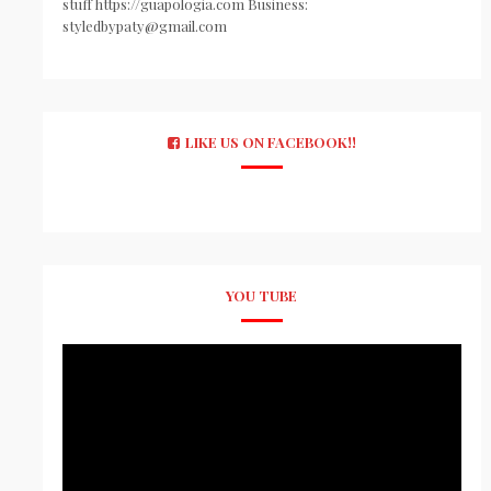
stuff https://guapologia.com Business:
styledbypaty@gmail.com
LIKE US ON FACEBOOK!!
YOU TUBE