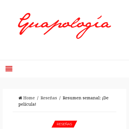
Styled by Paty
Home
/
Reseñas
/ Resumen semanal: ¡De
película!
RESEÑAS