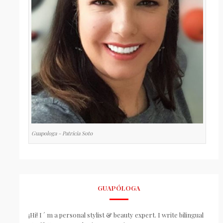
Guapologa - Patricia Soto
GUAPÓLOGA
¡Hi! I ´ m a personal stylist & beauty expert. I write bilingual