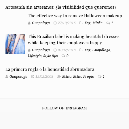
Artesanía sin artesanos: ¿la visibilidad que queremos?
The effective way to remove Halloween makeup
Guapologa
27/10/2016
Eng
,
Mini's
1
This Brazilian label is making beautiful dresses
while keeping their employees happy
Guapologa
01/02/2018
Eng
,
Guapóloga
,
Lifestyle
,
Style tips
0
La primera regla o la honestidad abrumadora
Guapologa
12/02/2008
Estilo
,
Estilo Propio
1
FOLLOW ON INSTAGRAM