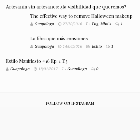
Artesanía sin artesanos: ¿la visibilidad que queremos?
The effective way to remove Halloween makeup
Guapologa
27/10/2016
Eng
,
Mini's
1
La fibra que más consumes
Guapologa
14/06/2016
Estilo
1
Estilo Manifiesto #16 Ep. 1 T.3
Guapologa
18/01/2017
Guapóloga
0
FOLLOW ON INSTAGRAM