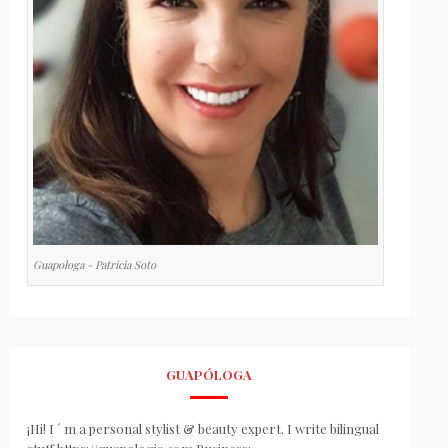
Guapologa - Patricia Soto
GUAPÓLOGA
¡Hi! I ´ m a personal stylist & beauty expert. I write bilingual