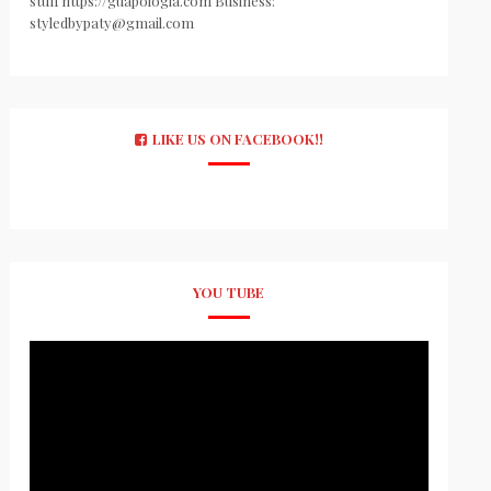
stuff https://guapologia.com Business:
styledbypaty@gmail.com
LIKE US ON FACEBOOK!!
YOU TUBE