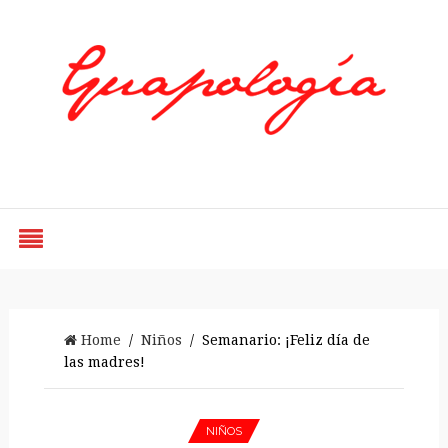
Styled by Paty
Home
/
Niños
/ Semanario: ¡Feliz día de
las madres!
NIÑOS