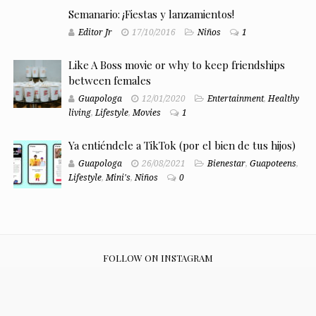
Semanario: ¡Fiestas y lanzamientos!
Editor Jr
17/10/2016
Niños
1
Like A Boss movie or why to keep friendships
between females
Guapologa
12/01/2020
Entertainment
,
Healthy
living
,
Lifestyle
,
Movies
1
Ya entiéndele a TikTok (por el bien de tus hijos)
Guapologa
26/08/2021
Bienestar
,
Guapoteens
,
Lifestyle
,
Mini's
,
Niños
0
FOLLOW ON INSTAGRAM