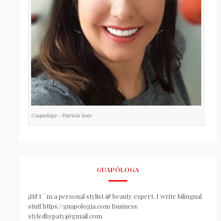
Guapologa - Patricia Soto
GUAPÓLOGA
¡Hi! I ´ m a personal stylist & beauty expert. I write bilingual
stuff https://guapologia.com Business:
styledbypaty@gmail.com