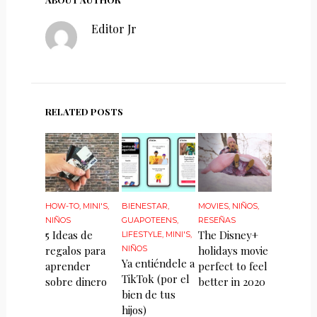
Editor Jr
RELATED POSTS
HOW-TO
,
MINI'S
,
BIENESTAR
,
MOVIES
,
NIÑOS
,
NIÑOS
GUAPOTEENS
,
RESEÑAS
5 Ideas de
The Disney+
LIFESTYLE
,
MINI'S
,
regalos para
NIÑOS
holidays movie
Ya entiéndele a
aprender
perfect to feel
TikTok (por el
sobre dinero
better in 2020
bien de tus
hijos)