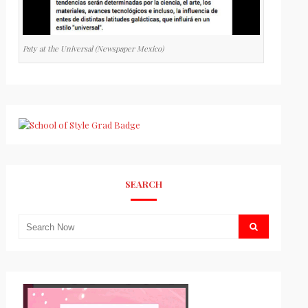
Paty at the Universal (Newspaper Mexico)
SEARCH