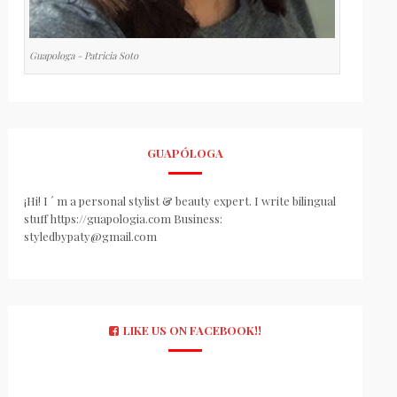
Guapologa - Patricia Soto
GUAPÓLOGA
¡Hi! I ´ m a personal stylist & beauty expert. I write bilingual
stuff https://guapologia.com Business:
styledbypaty@gmail.com
LIKE US ON FACEBOOK!!