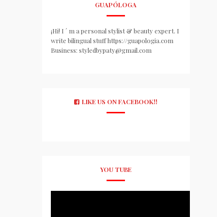
GUAPÓLOGA
¡Hi! I ´ m a personal stylist & beauty expert. I
write bilingual stuff https://guapologia.com
Business: styledbypaty@gmail.com
LIKE US ON FACEBOOK!!
YOU TUBE