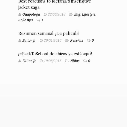
Best reactions to Melania’s insensitive
jacket saga
Guapologa
22/06/2018
Eng
,
Lifestyle
,
Style tips
1
Resumen semanal: ¡De película!
Editor Jr
29/01/2016
Reseñas
0
¡#BackToSchool de chicos ya está aquí!
Editor Jr
19/08/2016
Niños
0