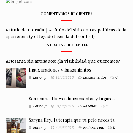
COMENTARIOS RECIENTES
#Título de Entrada | #Título del sitio
en
Las políticas de la
apariencia (y el legado fascista del control)
ENTRADAS RECIENTES
Artesanía sin artesanos: ¿la visibilidad que queremos?
Inauguraciones y lanzamientos
Editor Jr
14/05/2018
Lanzamientos
0
Semanario: Nuevos lanzamientos y lugares
Editor Jr
01/08/2016
Reseñas
3
Saryna Key, la terapia que tu pelo necesita
Editor Jr
20/03/2018
Belleza
,
Pelo
0