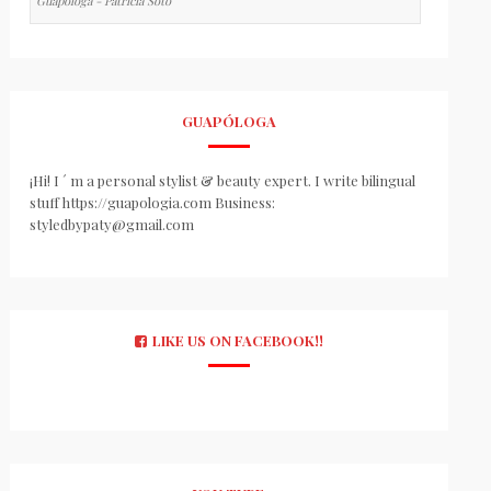
Guapologa - Patricia Soto
GUAPÓLOGA
¡Hi! I ´ m a personal stylist & beauty expert. I write bilingual
stuff https://guapologia.com Business:
styledbypaty@gmail.com
LIKE US ON FACEBOOK!!