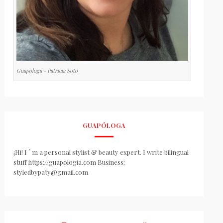
Guapologa - Patricia Soto
GUAPÓLOGA
¡Hi! I ´ m a personal stylist & beauty expert. I write bilingual
stuff https://guapologia.com Business:
styledbypaty@gmail.com