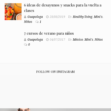
6 ideas de desayunos y snacks para la vuelta a
clases
Guapologa
28/08/2019
Healthy living
,
Mini's
,
Niños
1
7 cursos de verano para niños
Guapologa
04/07/2017
México
,
Mini's
,
Niños
0
FOLLOW ON INSTAGRAM