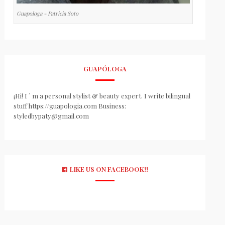
Guapologa - Patricia Soto
GUAPÓLOGA
¡Hi! I ´ m a personal stylist & beauty expert. I write bilingual
stuff https://guapologia.com Business:
styledbypaty@gmail.com
LIKE US ON FACEBOOK!!