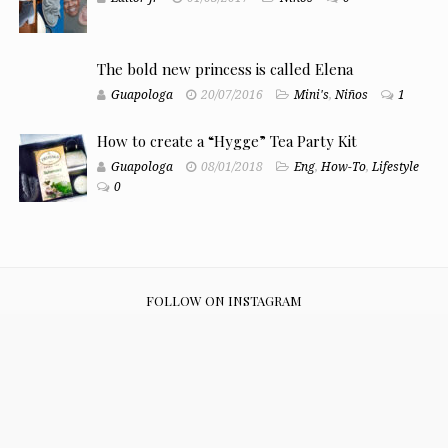
The bold new princess is called Elena
Guapologa
20/07/2016
Mini's
,
Niños
1
How to create a “Hygge” Tea Party Kit
Guapologa
08/01/2018
Eng
,
How-To
,
Lifestyle
0
FOLLOW ON INSTAGRAM