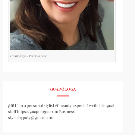
Guapologa - Patricia Soto
GUAPÓLOGA
¡Hi! I ´ m a personal stylist & beauty expert. I write bilingual
stuff https://guapologia.com Business:
styledbypaty@gmail.com