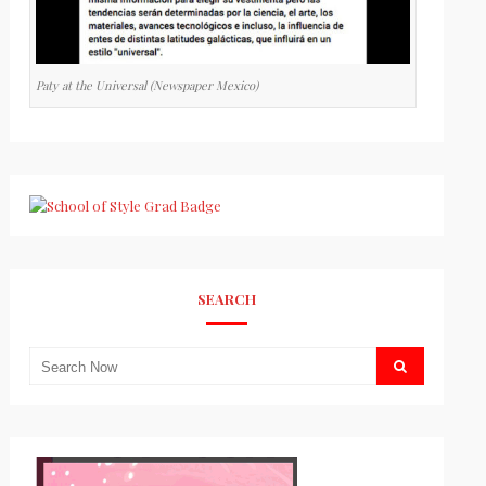
Paty at the Universal (Newspaper Mexico)
SEARCH