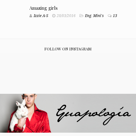
Amazing girls
Izzie A-S
28/03/2016
Eng
,
Mini's
13
FOLLOW ON INSTAGRAM