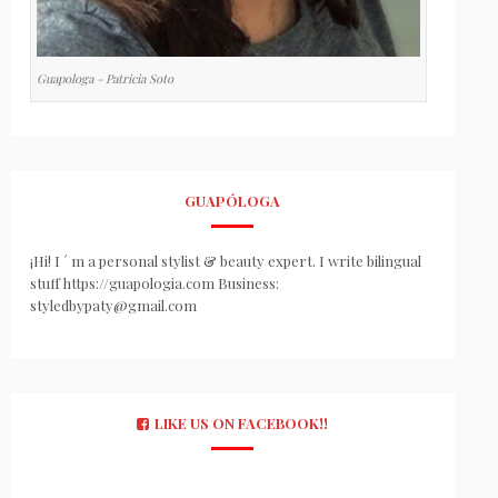
Guapologa - Patricia Soto
GUAPÓLOGA
¡Hi! I ´ m a personal stylist & beauty expert. I write bilingual
stuff https://guapologia.com Business:
styledbypaty@gmail.com
LIKE US ON FACEBOOK!!