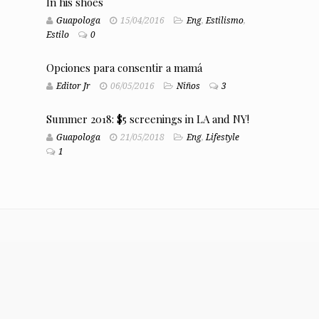
In his shoes
Guapologa
15/04/2016
Eng
,
Estilismo
,
Estilo
0
Opciones para consentir a mamá
Editor Jr
06/05/2016
Niños
3
Summer 2018: $5 screenings in LA and NY!
Guapologa
21/05/2018
Eng
,
Lifestyle
1