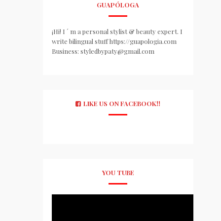
GUAPÓLOGA
¡Hi! I ´ m a personal stylist & beauty expert. I
write bilingual stuff https://guapologia.com
Business: styledbypaty@gmail.com
LIKE US ON FACEBOOK!!
YOU TUBE