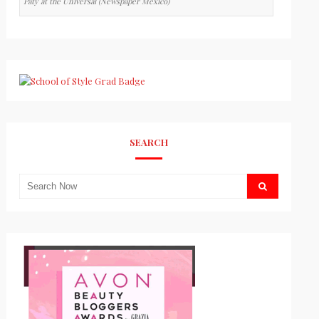
Paty at the Universal (Newspaper Mexico)
SEARCH