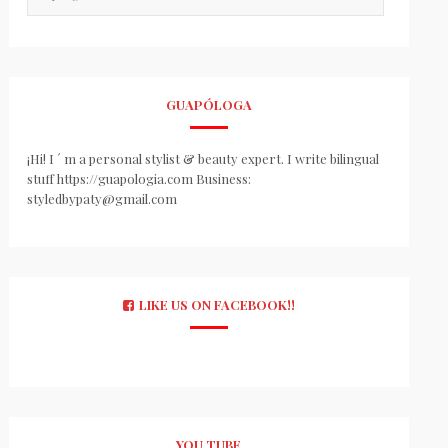
GUAPÓLOGA
¡Hi! I ´ m a personal stylist & beauty expert. I write bilingual
stuff https://guapologia.com Business:
styledbypaty@gmail.com
LIKE US ON FACEBOOK!!
YOU TUBE