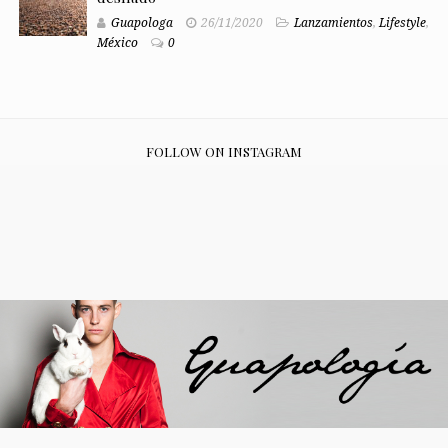
Guapologa
26/11/2020
Lanzamientos
,
Lifestyle
,
México
0
FOLLOW ON INSTAGRAM