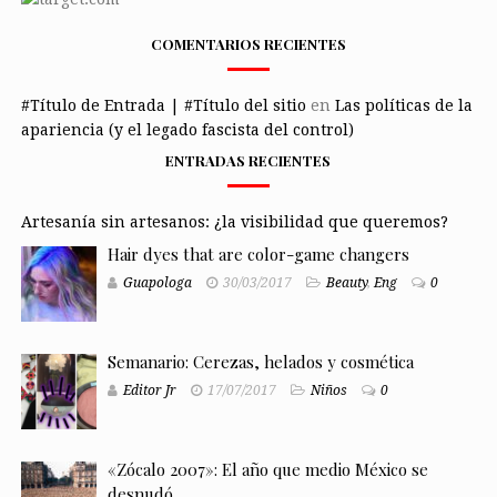
COMENTARIOS RECIENTES
#Título de Entrada | #Título del sitio
en
Las políticas de la
apariencia (y el legado fascista del control)
ENTRADAS RECIENTES
Artesanía sin artesanos: ¿la visibilidad que queremos?
Hair dyes that are color-game changers
Guapologa
30/03/2017
Beauty
,
Eng
0
Semanario: Cerezas, helados y cosmética
Editor Jr
17/07/2017
Niños
0
«Zócalo 2007»: El año que medio México se
desnudó