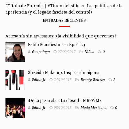
#Título de Entrada | #Título del sitio
en
Las políticas de la
apariencia (y el legado fascista del control)
ENTRADAS RECIENTES
Artesanía sin artesanos: ¿la visibilidad que queremos?
Estilo Manifiesto #21 Ep. 6 T.3
Guapologa
27/02/2017
Niños
0
Shiseido Make up: Inspiración nipona
Editor Jr
24/10/2018
Beauty
,
Belleza
2
¡De la pasarela a tu closet! #MBFWMx
Editor Jr
08/10/2018
Moda Mexicana
0