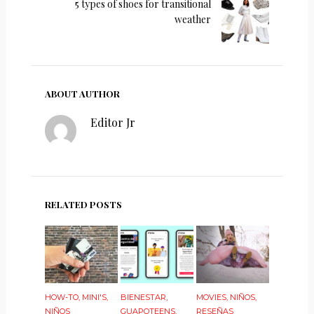
5 types of shoes for transitional
weather
ABOUT AUTHOR
Editor Jr
RELATED POSTS
HOW-TO
,
MINI'S
,
BIENESTAR
,
MOVIES
,
NIÑOS
,
NIÑOS
GUAPOTEENS
,
RESEÑAS