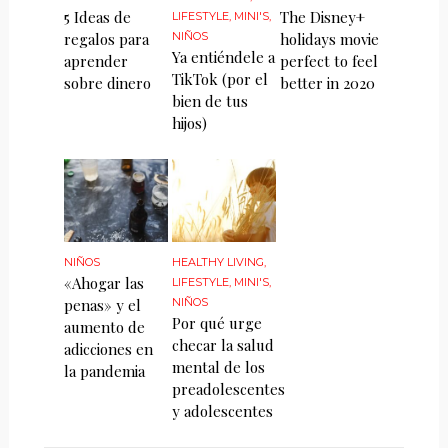
5 Ideas de
The Disney+
LIFESTYLE
,
MINI'S
,
regalos para
NIÑOS
holidays movie
Ya entiéndele a
aprender
perfect to feel
TikTok (por el
sobre dinero
better in 2020
bien de tus
hijos)
NIÑOS
HEALTHY LIVING
,
«Ahogar las
LIFESTYLE
,
MINI'S
,
penas» y el
NIÑOS
Por qué urge
aumento de
checar la salud
adicciones en
mental de los
la pandemia
preadolescentes
y adolescentes