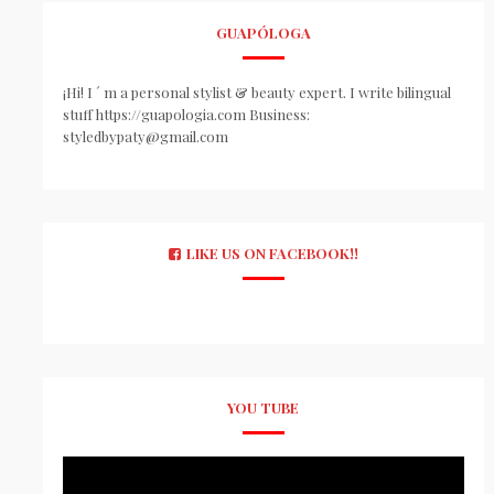
GUAPÓLOGA
¡Hi! I ´ m a personal stylist & beauty expert. I write bilingual
stuff https://guapologia.com Business:
styledbypaty@gmail.com
LIKE US ON FACEBOOK!!
YOU TUBE