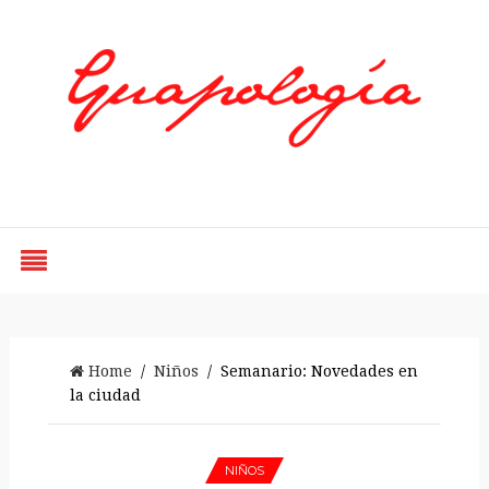
Styled by Paty
Home
/
Niños
/ Semanario: Novedades en
la ciudad
NIÑOS