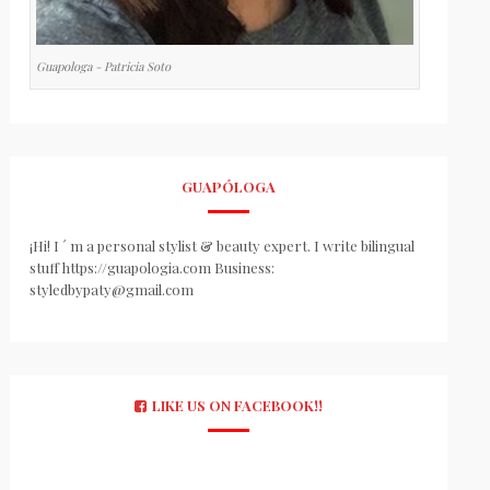
Guapologa - Patricia Soto
GUAPÓLOGA
¡Hi! I ´ m a personal stylist & beauty expert. I write bilingual
stuff https://guapologia.com Business:
styledbypaty@gmail.com
LIKE US ON FACEBOOK!!