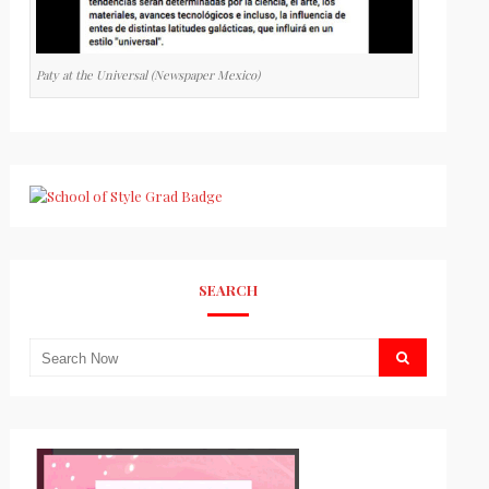
Paty at the Universal (Newspaper Mexico)
SEARCH