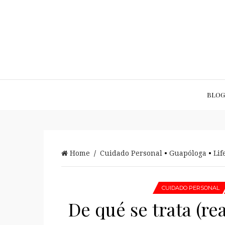
BLOG
Home
/
Cuidado Personal
•
Guapóloga
•
Lif
CUIDADO PERSONAL
De qué se trata (re