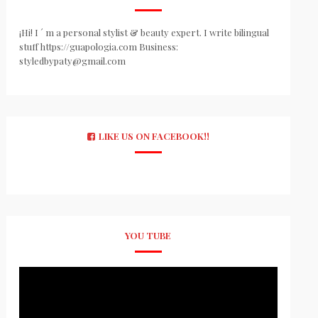
¡Hi! I ´ m a personal stylist & beauty expert. I write bilingual
stuff https://guapologia.com Business:
styledbypaty@gmail.com
LIKE US ON FACEBOOK!!
YOU TUBE