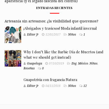
apariencia (y el legado fascista del control)
ENTRADAS RECIENTES
Artesanía sin artesanos: ¿la visibilidad que queremos?
¡Abrigados y traviesos! Moda infantil invernal
Editor Jr
12/01/2017
Niños
1
Why I don’t like the Barbie Día de Muertos (and
what we should get instead)
Guapologa
07/10/2019
Eng
,
México
,
Niños
,
Reseñas
0
Guapotrivia con fragancia Natura
Editor Jr
04/11/2016
Niños
12