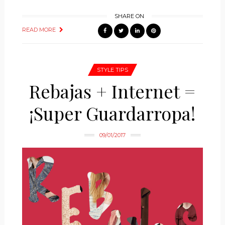
SHARE ON
READ MORE
STYLE TIPS
Rebajas + Internet =
¡Super Guardarropa!
09/01/2017