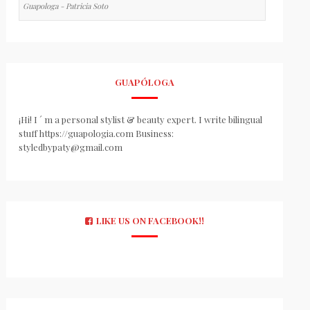
Guapologa - Patricia Soto
GUAPÓLOGA
¡Hi! I ´ m a personal stylist & beauty expert. I write bilingual
stuff https://guapologia.com Business:
styledbypaty@gmail.com
LIKE US ON FACEBOOK!!