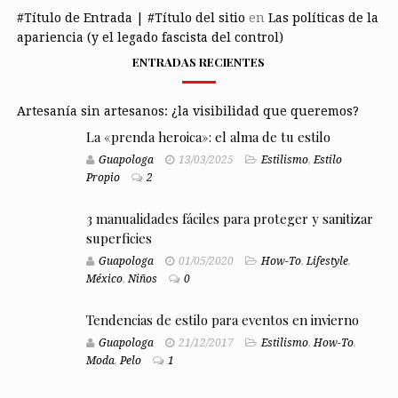
#Título de Entrada | #Título del sitio
en
Las políticas de la
apariencia (y el legado fascista del control)
ENTRADAS RECIENTES
Artesanía sin artesanos: ¿la visibilidad que queremos?
La «prenda heroica»: el alma de tu estilo
Guapologa
13/03/2025
Estilismo
,
Estilo
Propio
2
3 manualidades fáciles para proteger y sanitizar
superficies
Guapologa
01/05/2020
How-To
,
Lifestyle
,
México
,
Niños
0
Tendencias de estilo para eventos en invierno
Guapologa
21/12/2017
Estilismo
,
How-To
,
Moda
,
Pelo
1