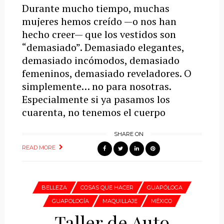
Durante mucho tiempo, muchas
mujeres hemos creído —o nos han
hecho creer— que los vestidos son
“demasiado”. Demasiado elegantes,
demasiado incómodos, demasiado
femeninos, demasiado reveladores. O
simplemente… no para nosotras.
Especialmente si ya pasamos los
cuarenta, no tenemos el cuerpo
SHARE ON
READ MORE
BELLEZA
COSAS QUE HACER
GUAPÓLOGA
GUAPOLOGÍA
MAQUILLAJE
MÉXICO
Taller de Auto