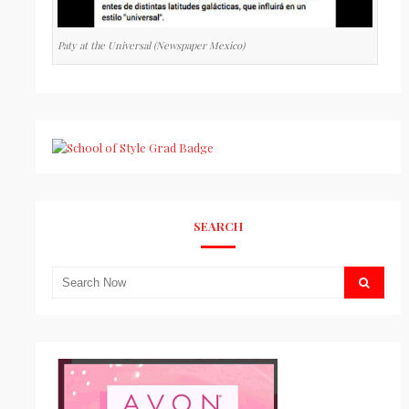
Paty at the Universal (Newspaper Mexico)
SEARCH