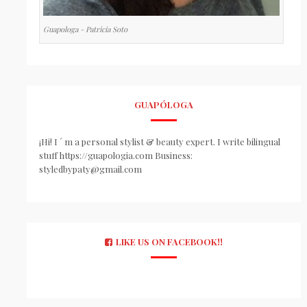
Guapologa - Patricia Soto
GUAPÓLOGA
¡Hi! I ´ m a personal stylist & beauty expert. I write bilingual
stuff https://guapologia.com Business:
styledbypaty@gmail.com
LIKE US ON FACEBOOK!!