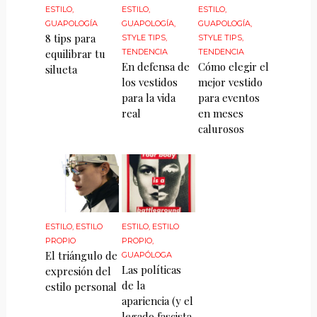
ESTILO
,
ESTILO
,
ESTILO
,
GUAPOLOGÍA
GUAPOLOGÍA
,
GUAPOLOGÍA
,
8 tips para
STYLE TIPS
,
STYLE TIPS
,
equilibrar tu
TENDENCIA
TENDENCIA
En defensa de
Cómo elegir el
silueta
los vestidos
mejor vestido
para la vida
para eventos
real
en meses
calurosos
ESTILO
,
ESTILO
ESTILO
,
ESTILO
PROPIO
PROPIO
,
El triángulo de
GUAPÓLOGA
Las políticas
expresión del
de la
estilo personal
apariencia (y el
legado fascista