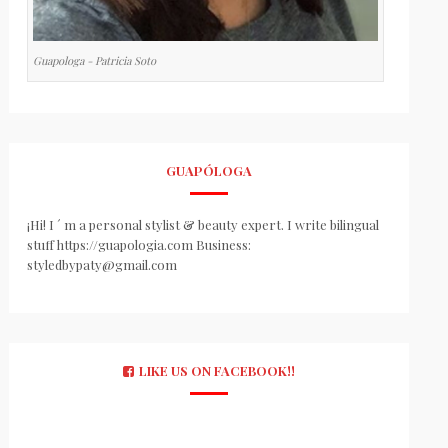
Guapologa - Patricia Soto
GUAPÓLOGA
¡Hi! I ´ m a personal stylist & beauty expert. I write bilingual
stuff https://guapologia.com Business:
styledbypaty@gmail.com
LIKE US ON FACEBOOK!!