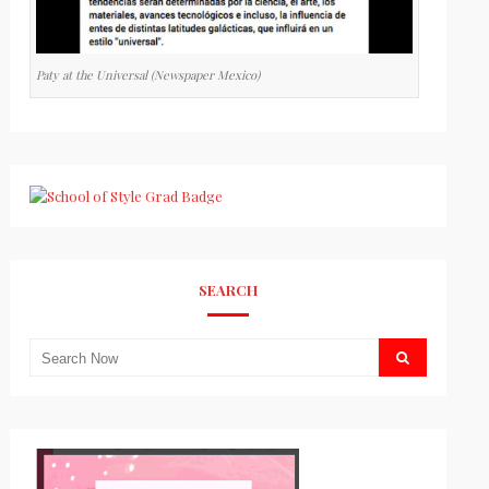
Paty at the Universal (Newspaper Mexico)
SEARCH