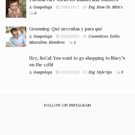
Guapologa
20/03/2017
Eng
,
How-To
,
Mini's
0
Grooming: Qué necesitas y para qué
Guapologa
20/04/2020
Cosméticos
,
Estilo
Masculino
,
Hombres
1
Hey, SoCal: You want to go shopping to Macy’s
on the 12th!
Guapologa
03/03/2016
Eng
,
Style tips
0
FOLLOW ON INSTAGRAM