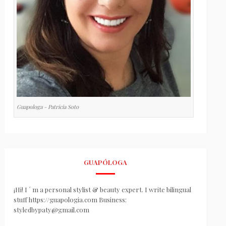
Guapologa - Patricia Soto
GUAPÓLOGA
¡Hi! I ´ m a personal stylist & beauty expert. I write bilingual
stuff https://guapologia.com Business:
styledbypaty@gmail.com